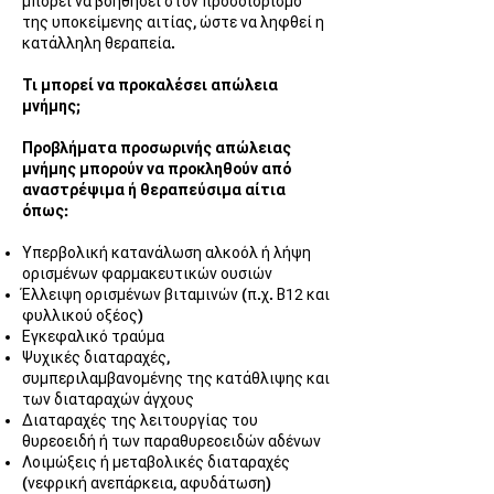
μπορεί να βοηθήσει στον προσδιορισμό
της υποκείμενης αιτίας, ώστε να ληφθεί η
κατάλληλη θεραπεία.
Τι μπορεί να προκαλέσει απώλεια
μνήμης;
Προβλήματα προσωρινής απώλειας
μνήμης μπορούν να προκληθούν από
αναστρέψιμα ή θεραπεύσιμα αίτια
όπως:
Υπερβολική κατανάλωση αλκοόλ ή λήψη
ορισμένων φαρμακευτικών ουσιών
Έλλειψη ορισμένων βιταμινών (π.χ. Β
12
και
φυλλικού οξέος)
Εγκεφαλικό τραύμα
Ψυχικές διαταραχές,
συμπεριλαμβανομένης της κατάθλιψης και
των διαταραχών άγχους
Διαταραχές της λειτουργίας του
θυρεοειδή ή των παραθυρεοειδών αδένων
Λοιμώξεις ή μεταβολικές διαταραχές
(νεφρική ανεπάρκεια, αφυδάτωση)